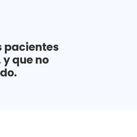
s pacientes
 y que no
ido.